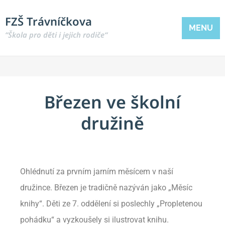
FZŠ Trávníčkova
MENU
“Škola pro děti i jejich rodiče“
Březen ve školní
družině
Ohlédnutí za prvním jarním měsícem v naší
družince. Březen je tradičně nazýván jako „Měsíc
knihy“. Děti ze 7. oddělení si poslechly „Propletenou
pohádku“ a vyzkoušely si ilustrovat knihu.