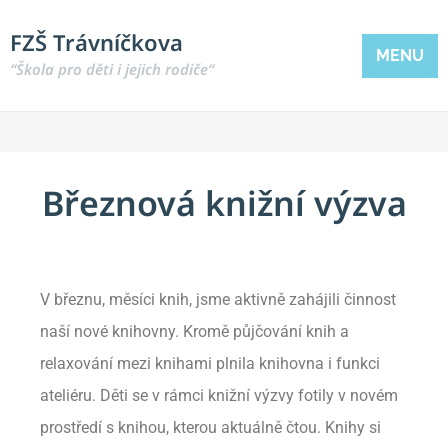
FZŠ Trávníčkova
MENU
“Škola pro děti i jejich rodiče“
Březnová knižní výzva
V březnu, měsíci knih, jsme aktivně zahájili činnost
naší nové knihovny. Kromě půjčování knih a
relaxování mezi knihami plnila knihovna i funkci
ateliéru. Děti se v rámci knižní výzvy fotily v novém
prostředí s knihou, kterou aktuálně čtou. Knihy si