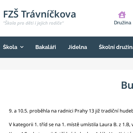
FZŠ Trávníčkova
“Škola pro děti i jejich rodiče“
Družina
Škola
Bakaláři
Jídelna
Školní družin
Bu
9. a 10.5. proběhla na radnici Prahy 13 již tradiční hud
V kategorii 1. tříd se na 1. místě umístila Laura B. z 1.B, 