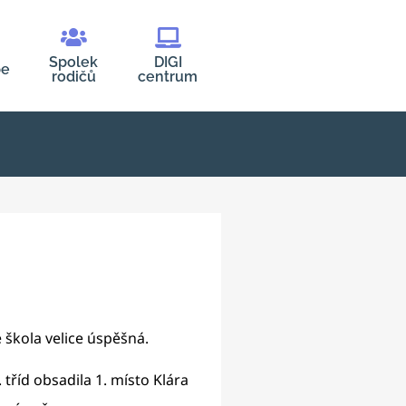
Spolek
DIGI
be
rodičů
centrum
 škola velice úspěšná.
4. tříd obsadila 1. místo Klára