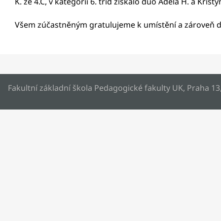
K. ze 4.C, v kategorii 6. tříd získalo duo Adéla H. a Kristý
Všem zúčastněným gratulujeme k umístění a zároveň d
Fakultní základní škola Pedagogické fakulty UK, Praha 13