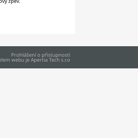
lový zpěv.
Prohlášení o přístupnosti
elem webu je
Apertia Tech s.r.o