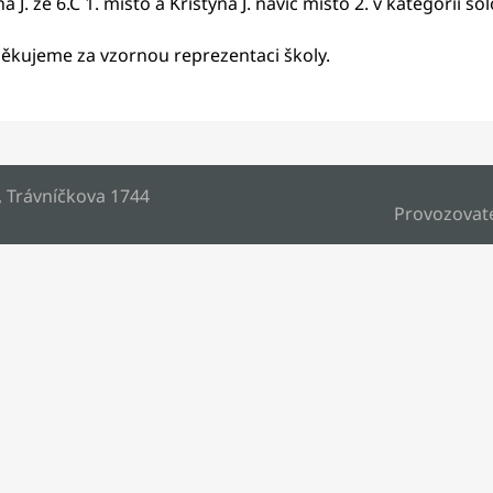
na J. ze 6.C 1. místo a Kristýna J. navíc místo 2. v kategorii só
ěkujeme za vzornou reprezentaci školy.
, Trávníčkova 1744
Provozovat