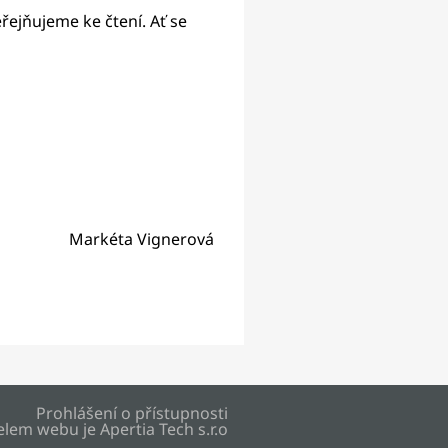
ejňujeme ke čtení. Ať se
ignerová
Prohlášení o přístupnosti
elem webu je
Apertia Tech s.r.o