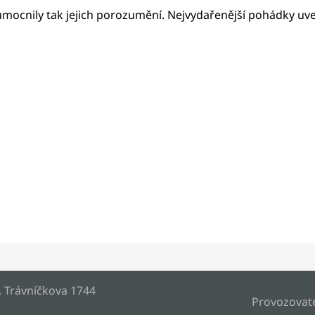
mocnily tak jejich porozumění. Nejvydařenější pohádky uveř
Markéta V
, Trávníčkova 1744
Provozovat