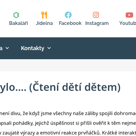
Bakaláři
Jídelna
Facebook
Instagram
Youtu
a
Kontakty
ylo…. (Čtení dětí dětem)
 není divu, že když jsme všechny naše záliby spojili dohroma
napsali pohádky, jejichž úspěšnost si přišli ověřit k těm nejm
zaujaté výrazy a emotivní reakce prvňáčků. Krátké interakt