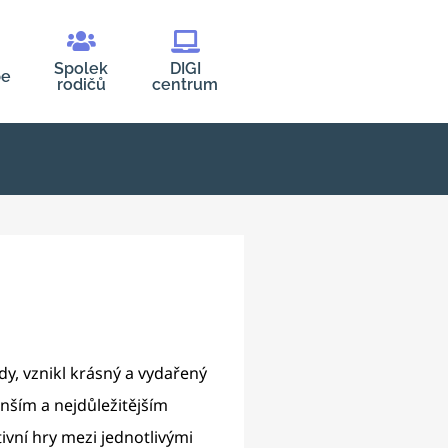
Spolek
DIGI
be
rodičů
centrum
dy, vznikl krásný a vydařený
enším a nejdůležitějším
ivní hry mezi jednotlivými