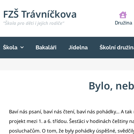
FZŠ Trávníčkova
“Škola pro děti i jejich rodiče“
Družina
Škola
Bakaláři
Jídelna
Školní družin
Bylo, neb
Baví nás psaní, baví nás čtení, baví nás pohádky… A tak
projekt mezi 1. a 6. třídou. Šesťáci v hodinách češtiny 
posluchačům. O tom, že byly pohádky úspěšné, svědčily 