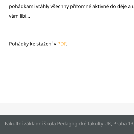
pohádkami vtáhly všechny přítomné aktivně do děje a u
vám líbí…
Pohádky ke stažení v
PDF
.
Fakultní základní škola Pedagogické fakulty UK, Praha 13