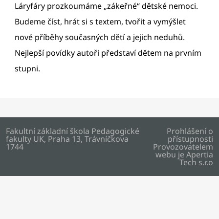
Láryfáry prozkoumáme „zákeřné“ dětské nemoci.
Budeme číst, hrát si s textem, tvořit a vymýšlet
nové příběhy současných dětí a jejich neduhů.
Nejlepší povídky autoři představí dětem na prvním
stupni.
Fakultní základní škola Pedagogické
Prohlášení o
fakulty UK, Praha 13, Trávníčkova
přístupnosti
1744
Provozovatelem
webu je
Apertia
Tech s.r.o