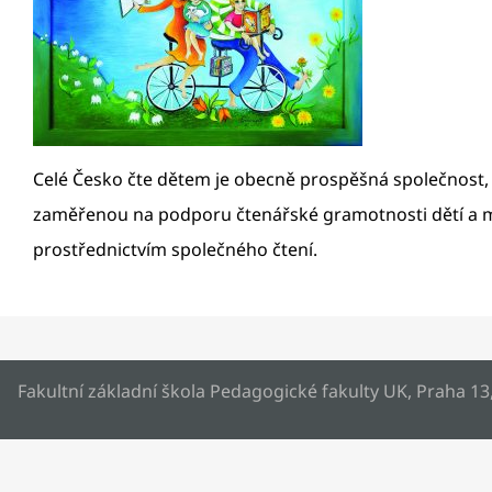
Celé Česko čte dětem je obecně prospěšná společnost, 
zaměřenou na podporu čtenářské gramotnosti dětí a ml
prostřednictvím společného čtení.
Fakultní základní škola Pedagogické fakulty UK, Praha 13