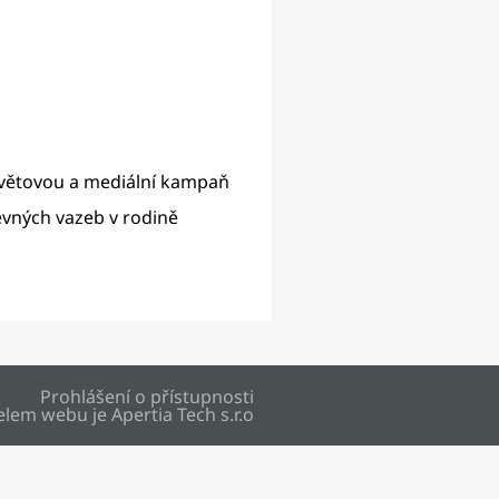
osvětovou a mediální kampaň
vných vazeb v rodině
Prohlášení o přístupnosti
elem webu je
Apertia Tech s.r.o