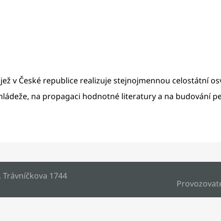
jež v České republice realizuje stejnojmennou celostátní 
ádeže, na propagaci hodnotné literatury a na budování pe
, Trávníčkova 1744
Provozovat