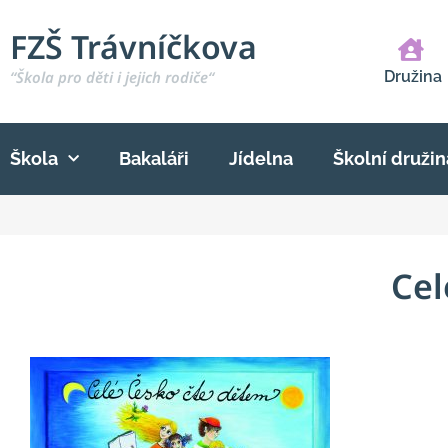
FZŠ Trávníčkova
“Škola pro děti i jejich rodiče“
Družina
Škola
Bakaláři
Jídelna
Školní družin
Cel