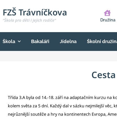
FZŠ Trávníčkova
“Škola pro děti i jejich rodiče“
Družina
Škola
Bakaláři
Jídelna
Školní družin
Cesta
Třída 3.A byla od 14.-18. září na adaptačním kurzu na ko
kolem světa za 5 dní. Každý dal v sázku nejmilejší věc, 
nejrůznější soutěže a hry na kontinentech Evropa, Amerika