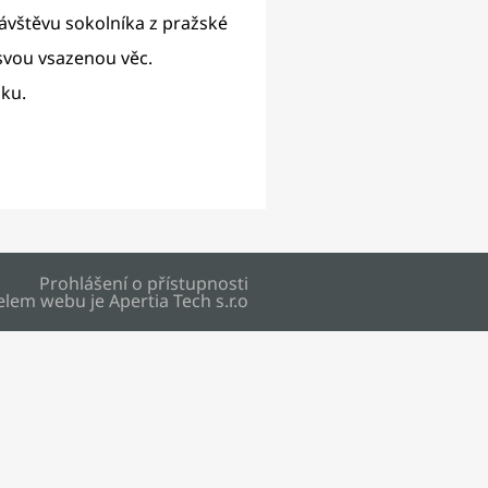
návštěvu sokolníka z pražské
 svou vsazenou věc.
oku.
Prohlášení o přístupnosti
elem webu je
Apertia Tech s.r.o