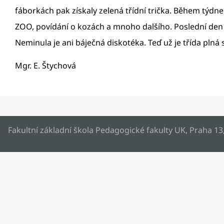
fáborkách pak získaly zelená třídní trička. Během týdne
ZOO, povídání o kozách a mnoho dalšího. Poslední den j
Neminula je ani báječná diskotéka. Teď už je třída pln
Mgr. E. Štychová
Fakultní základní škola Pedagogické fakulty UK, Praha 13