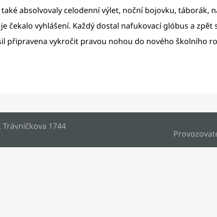
 také absolvovaly celodenní výlet, noční bojovku, táborák, 
e čekalo vyhlášení. Každý dostal nafukovací glóbus a zpět
á sil připravena vykročit pravou nohou do nového školního r
, Trávníčkova 1744
Provozovat