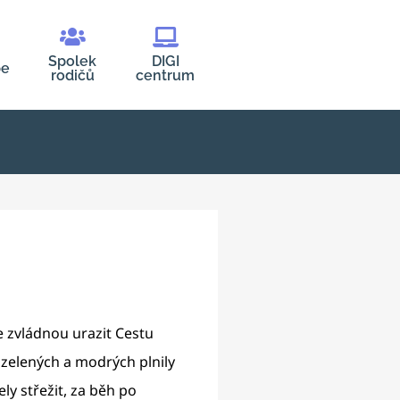
Spolek
DIGI
be
rodičů
centrum
že zvládnou urazit Cestu
, zelených a modrých plnily
ely střežit, za běh po