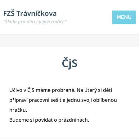
FZŠ Trávníčkova
MENU
“Škola pro děti i jejich rodiče“
ČjS
Učivo v ČjS máme probrané. Na úterý si děti
připraví pracovní sešit a jednu svoji oblíbenou
hračku.
Budeme si povídat o prázdninách.