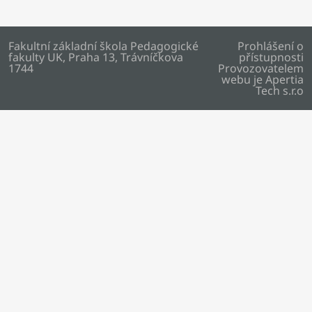
Fakultní základní škola Pedagogické
Prohlášení o
fakulty UK, Praha 13, Trávníčkova
přístupnosti
1744
Provozovatelem
webu je
Apertia
Tech s.r.o