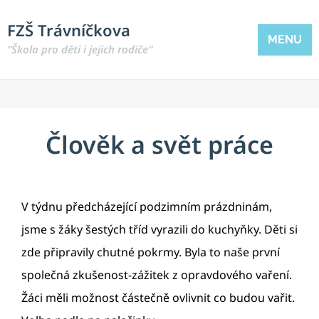
FZŠ Trávníčkova
MENU
“Škola pro děti i jejich rodiče“
Člověk a svět práce
V týdnu předcházející podzimním prázdninám,
jsme s žáky šestých tříd vyrazili do kuchyňky. Děti si
zde připravily chutné pokrmy. Byla to naše první
společná zkušenost-zážitek z opravdového vaření.
Žáci měli možnost částečně ovlivnit co budou vařit.