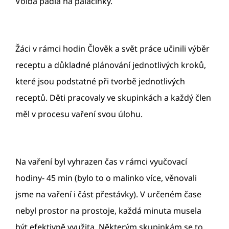
Volba padla na palačinky.
Žáci v rámci hodin Člověk a svět práce učinili výběr
receptu a důkladné plánování jednotlivých kroků,
které jsou podstatné při tvorbě jednotlivých
receptů. Děti pracovaly ve skupinkách a každý člen
měl v procesu vaření svou úlohu.
Na vaření byl vyhrazen čas v rámci vyučovací
hodiny- 45 min (bylo to o malinko více, věnovali
jsme na vaření i část přestávky). V určeném čase
nebyl prostor na prostoje, každá minuta musela
být efektivně využita. Některým skupinkám se to