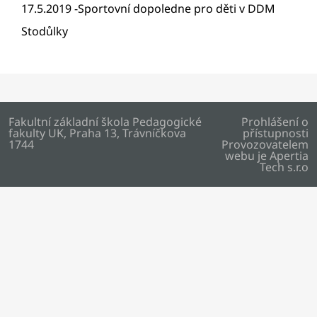
17.5.2019 -Sportovní dopoledne pro děti v DDM
Stodůlky
Fakultní základní škola Pedagogické
Prohlášení o
fakulty UK, Praha 13, Trávníčkova
přístupnosti
1744
Provozovatelem
webu je
Apertia
Tech s.r.o