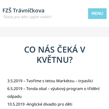
FZŠ Trávníčkova
MENU
“Škola pro děti i jejich rodiče“
CO NÁS ČEKÁ V
KVĚTNU?
3.5.2019 – Tvoříme s tetou Markétou – trpaslíci
6.5.2019 – Tonda obal – výukový program o třídění
odpadu
10.5.2019 -Anglické divadlo pro děti