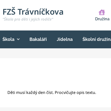
FZŠ Trávníčkova
“Škola pro děti i jejich rodiče“
Družina
Škola
Bakaláři
Jídelna
Školní družin
Děti musí každý den číst. Procvičujte opis textu.