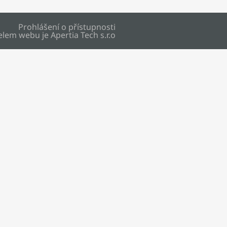
Prohlášení o přístupnosti
elem webu je
Apertia Tech s.r.o