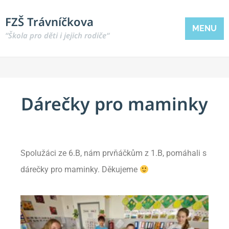
FZŠ Trávníčkova
MENU
“Škola pro děti i jejich rodiče“
Dárečky pro maminky
Spolužáci ze 6.B, nám prvňáčkům z 1.B, pomáhali s
dárečky pro maminky. Děkujeme