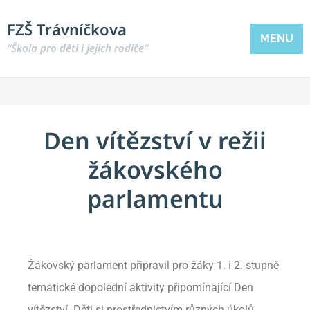
FZŠ Trávníčkova
MENU
“Škola pro děti i jejich rodiče“
Den vítězství v režii
žákovského
parlamentu
Žákovský parlament připravil pro žáky 1. i 2. stupně
tematické dopolední aktivity připomínající Den
vítězství. Děti si prostřednictvím různých úkolů,