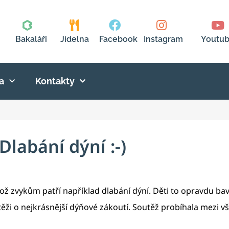
Bakaláři
Jídelna
Facebook
Instagram
Youtu
a
Kontakty
Dlabání dýní :-)
hož zvykům patří například dlabání dýní. Děti to opravdu bav
těži o nejkrásnější dýňové zákoutí. Soutěž probíhala mezi 