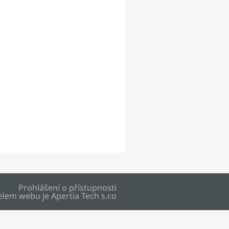
Prohlášení o přístupnosti
elem webu je
Apertia Tech s.r.o