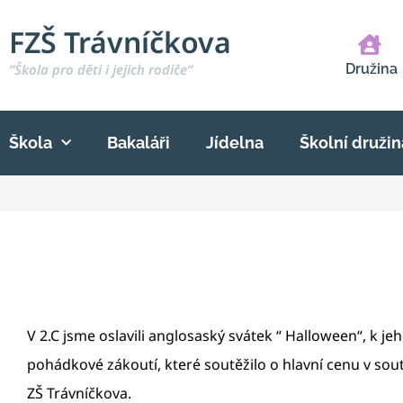
FZŠ Trávníčkova
“Škola pro děti i jejich rodiče“
Družina
Škola
Bakaláři
Jídelna
Školní družin
V 2.C jsme oslavili anglosaský svátek “ Halloween“, k je
pohádkové zákoutí, které soutěžilo o hlavní cenu v sou
ZŠ Trávníčkova.