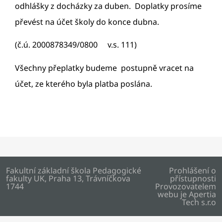
odhlášky z docházky za duben. Doplatky prosíme
převést na účet školy do konce dubna.
(č.ú. 2000878349/0800 v.s. 111)
Všechny přeplatky budeme postupně vracet na
účet, ze kterého byla platba poslána.
Fakultní základní škola Pedagogické
Prohlášení o
fakulty UK, Praha 13, Trávníčkova
přístupnosti
1744
Provozovatelem
webu je
Apertia
Tech s.r.o