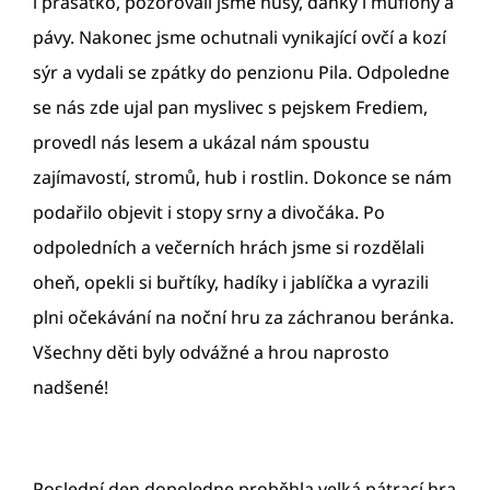
i prasátko, pozorovali jsme husy, daňky i muflony a
pávy. Nakonec jsme ochutnali vynikající ovčí a kozí
sýr a vydali se zpátky do penzionu Pila. Odpoledne
se nás zde ujal pan myslivec s pejskem Frediem,
provedl nás lesem a ukázal nám spoustu
zajímavostí, stromů, hub i rostlin. Dokonce se nám
podařilo objevit i stopy srny a divočáka. Po
odpoledních a večerních hrách jsme si rozdělali
oheň, opekli si buřtíky, hadíky i jablíčka a vyrazili
plni očekávání na noční hru za záchranou beránka.
Všechny děti byly odvážné a hrou naprosto
nadšené!
Poslední den dopoledne proběhla velká pátrací hra