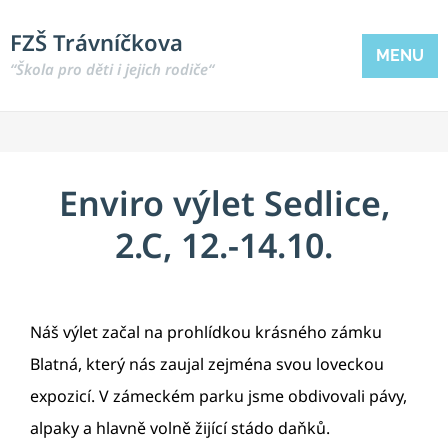
FZŠ Trávníčkova
MENU
“Škola pro děti i jejich rodiče“
Enviro výlet Sedlice,
2.C, 12.-14.10.
Náš výlet začal na prohlídkou krásného zámku
Blatná, který nás zaujal zejména svou loveckou
expozicí. V zámeckém parku jsme obdivovali pávy,
alpaky a hlavně volně žijící stádo daňků.