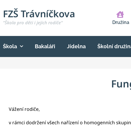
FZŠ Trávníčkova
“Škola pro děti i jejich rodiče“
Družina
Škola
Bakaláři
Jídelna
Školní družin
Fun
Vážení rodiče,
v rámci dodržení všech nařízení o homogenních skupin