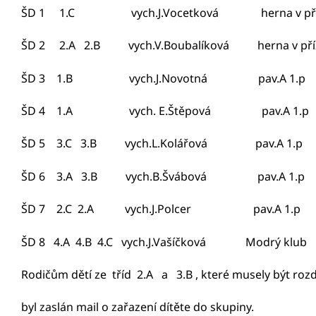
ŠD 1 1.C vych.J.Vocetková herna v příz
ŠD 2 2.A 2.B vych.V.Boubalíková herna v p
ŠD 3 1.B vych.J.Novotná pav.A 1.
ŠD 4 1.A vych. E.Štěpová pav.A 1.
ŠD 5 3.C 3.B vych.L.Kolářová pav.A 1
ŠD 6 3.A 3.B vych.B.Švábová pav.A 1
ŠD 7 2.C 2.A vych.J.Polcer pav.A 1
ŠD 8 4.A 4.B 4.C vych.J.Vašíčková Modrý
Rodičům dětí ze tříd 2.A a 3.B , které musely být roz
byl zaslán mail o zařazení dítěte do skupiny.