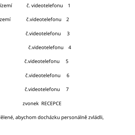
emí č. videotelefonu 1
řízemí č.videotelefonu 2
p č.videotelefonu 3
p č.videotelefonu 4
.p č.videotelefonu 5
.p č.videotelefonu 6
.p č.videotelefonu 7
 klub zvonek RECEPCE
dělené, abychom docházku personálně zvládli,