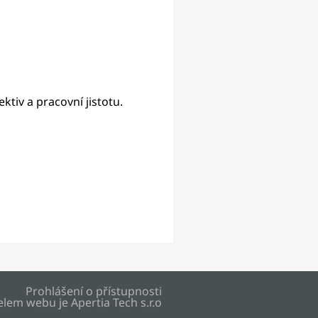
tiv a pracovní jistotu.
Prohlášení o přístupnosti
elem webu je
Apertia Tech s.r.o