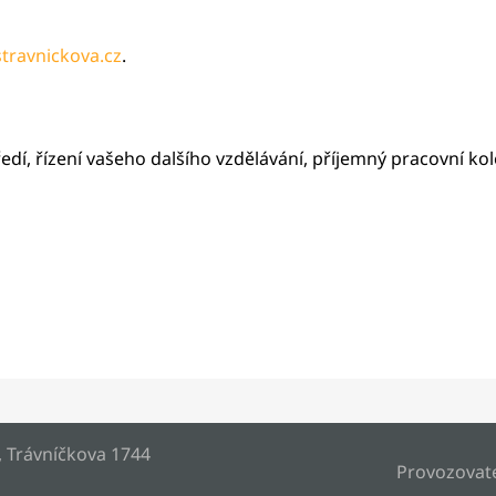
travnickova.cz
.
, řízení vašeho dalšího vzdělávání, příjemný pracovní kolek
, Trávníčkova 1744
Provozovat