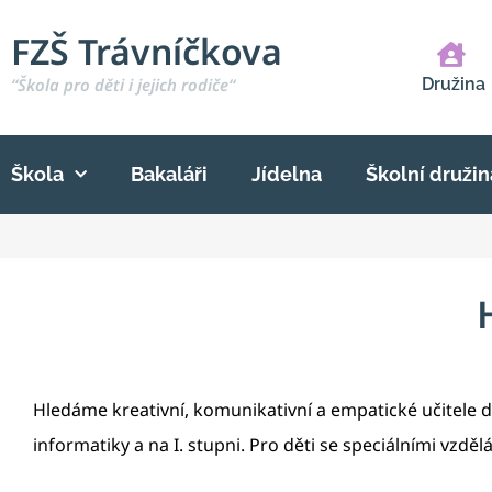
FZŠ Trávníčkova
“Škola pro děti i jejich rodiče“
Družina
Škola
Bakaláři
Jídelna
Školní družin
Hledáme kreativní, komunikativní a empatické učitele
informatiky a na I. stupni. Pro děti se speciálními vzd