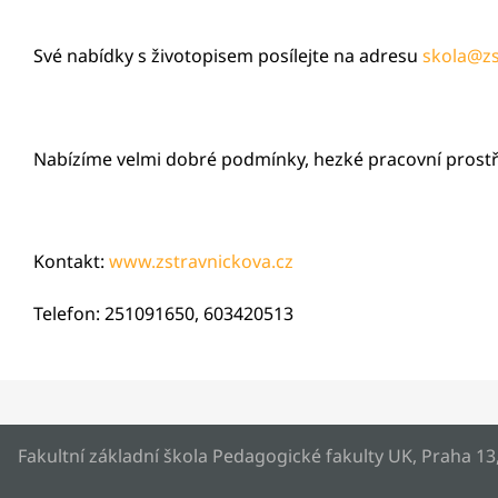
Své nabídky s životopisem posílejte na adresu
skola@zs
Nabízíme velmi dobré podmínky, hezké pracovní prostředí
Kontakt:
www.zstravnickova.cz
Telefon: 251091650, 603420513
Fakultní základní škola Pedagogické fakulty UK, Praha 13