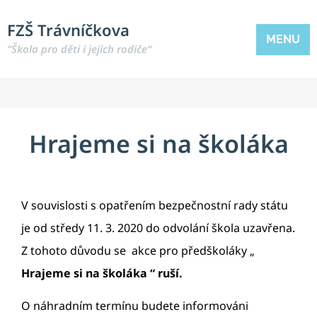
FZŠ Trávníčkova
MENU
“Škola pro děti i jejich rodiče“
Hrajeme si na školáka
V souvislosti s opatřením bezpečnostní rady státu
je od středy 11. 3. 2020 do odvolání škola uzavřena.
Z tohoto důvodu se akce pro předškoláky „
Hrajeme si na školáka
“
ruší.
O náhradním termínu budete informováni