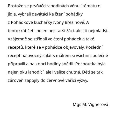
Protože se prvňáčci v hodinách věnují tématu o
jídle, vybrali deváťáci ke čtení pohádky
z Pohádkové kuchařky Ivony Březinové. A
tentokrát četli nejen nejstarší žáci, ale i ti nejmladší.
Vzájemně se střídali ve čtení pohádek a také
receptů, které se v pohádce objevovaly. Poslední
recept na ovocný salát s mákem si všichni společně
připravili a na konci hodiny snědli. Pochoutka byla
nejen oku lahodící, ale i velice chutná. Děti se tak
zároveň zapojily do červnové vařící výzvy.
Mgr. M. Vignerová