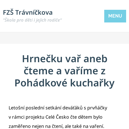
FZŠ Trávníčkova
MENU
“Škola pro děti i jejich rodiče“
Hrnečku vař aneb
čteme a vaříme z
Pohádkové kuchařky
Letošní poslední setkání deváťáků s prvňáčky
v rámci projektu Celé Česko čte dětem bylo
zaměřeno nejen na čtení, ale také na vaření.