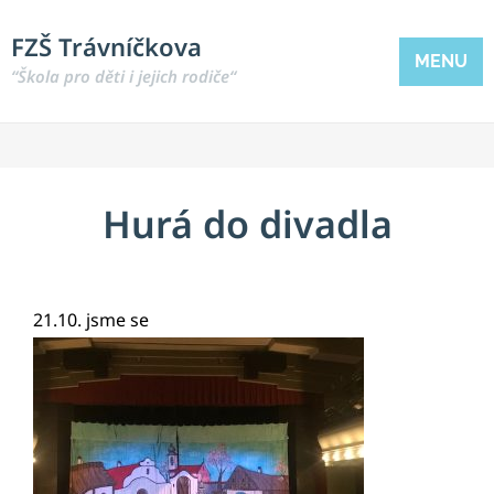
FZŠ Trávníčkova
MENU
“Škola pro děti i jejich rodiče“
Hurá do divadla
21.10. jsme se