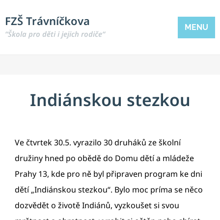
FZŠ Trávníčkova
MENU
“Škola pro děti i jejich rodiče“
Indiánskou stezkou
Ve čtvrtek 30.5. vyrazilo 30 druháků ze školní
družiny hned po obědě do Domu dětí a mládeže
Prahy 13, kde pro ně byl připraven program ke dni
dětí „Indiánskou stezkou“. Bylo moc príma se něco
dozvědět o životě Indiánů, vyzkoušet si svou