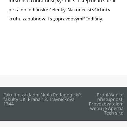
mrštnost a obratnost, vyrobit si oštěp nebo sbírat
pírka do indiánské čelenky. Nakonec si všichni v
kruhu zabubnovali s „opravdovými“ Indiány.
Fakultní základní škola Pedagogické
Prohlášení o
fakulty UK, Praha 13, Trávníčkova
přístupnosti
1744
Provozovatelem
webu je
Apertia
Tech s.r.o