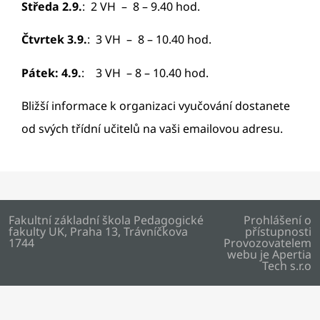
Středa 2.9.
: 2 VH – 8 – 9.40 hod.
Čtvrtek 3.9.
: 3 VH – 8 – 10.40 hod.
Pátek: 4.9.
: 3 VH – 8 – 10.40 hod.
Bližší informace k organizaci vyučování dostanete
od svých třídní učitelů na vaši emailovou adresu.
Fakultní základní škola Pedagogické
Prohlášení o
fakulty UK, Praha 13, Trávníčkova
přístupnosti
1744
Provozovatelem
webu je
Apertia
Tech s.r.o