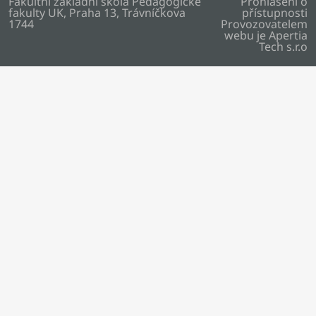
Fakultní základní škola Pedagogické
Prohlášení o
fakulty UK, Praha 13, Trávníčkova
přístupnosti
1744
Provozovatelem
webu je
Apertia
Tech s.r.o