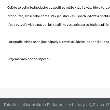
Celé je to velmi jednoduché a zapojit se může každý z vás. Jde o to, za
probouzet jaro u sebe doma. Pak jen stačí váš úspěch vyfotit a pochl
třeba vytvořit video návod, jak rostlinku zasazujete a co budete při j
Fotografie, videa nebo jiné nápady si zatím ukládejte, na konci dubna
Přejeme vám hodně úspěchu!
Fakultní základní škola Pedagogické fakulty UK, Praha 13