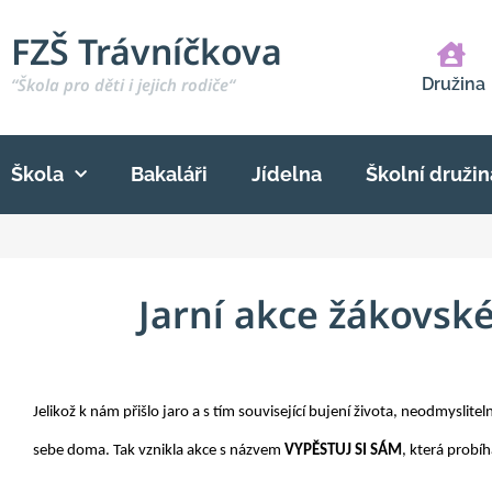
FZŠ Trávníčkova
“Škola pro děti i jejich rodiče“
Družina
Škola
Bakaláři
Jídelna
Školní družin
Jarní akce žákovsk
Jelikož k nám přišlo jaro a s tím související bujení života, neodmyslitel
sebe doma. Tak vznikla akce s názvem
VYPĚSTUJ SI SÁM
, která probí