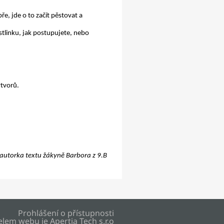
ře, jde o to začít pěstovat a
stlinku,
jak postupujete, nebo
ýtvorů.
autorka textu žákyně Barbora z 9.B
Prohlášení o přístupnosti
elem webu je
Apertia Tech s.r.o