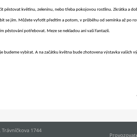
čít pěstovat květinu, zeleninu, nebo třeba pokojovou rostlinu. Zkrátka a dob
ubit se jím. Můžete vyfotit předtím a potom, v průběhu od semínka až po
ro
ejím pěstování potřebovat. Meze se nekladou ani vaší fantazii.
 je budeme vybírat.
A na začátku května bude zhotovena výstavka vašich v
, Trávníčkova 1744
Provozovat