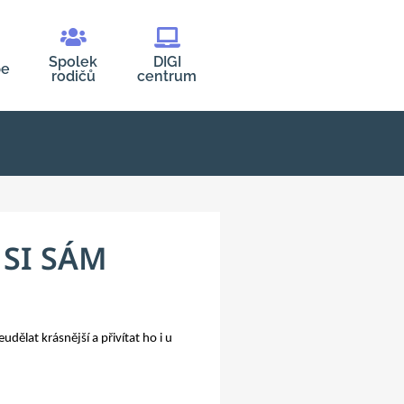
Spolek
DIGI
be
rodičů
centrum
 SI SÁM
udělat krásnější a přivítat ho i u