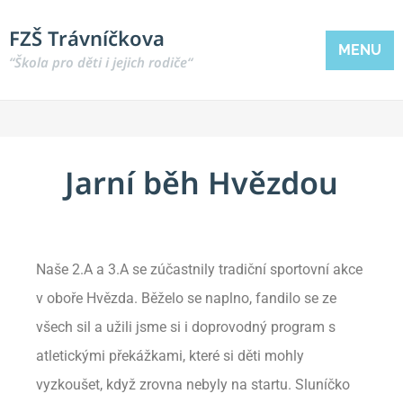
FZŠ Trávníčkova
MENU
“Škola pro děti i jejich rodiče“
Jarní běh Hvězdou
Naše 2.A a 3.A se zúčastnily tradiční sportovní akce
v oboře Hvězda. Běželo se naplno, fandilo se ze
všech sil a užili jsme si i doprovodný program s
atletickými překážkami, které si děti mohly
vyzkoušet, když zrovna nebyly na startu. Sluníčko