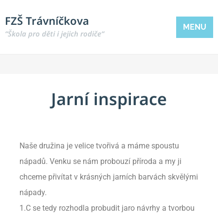
FZŠ Trávníčkova
MENU
“Škola pro děti i jejich rodiče“
Jarní inspirace
Naše družina je velice tvořivá a máme spoustu
nápadů. Venku se nám probouzí příroda a my ji
chceme přivítat v krásných jarních barvách skvělými
nápady.
1.C se tedy rozhodla probudit jaro návrhy a tvorbou