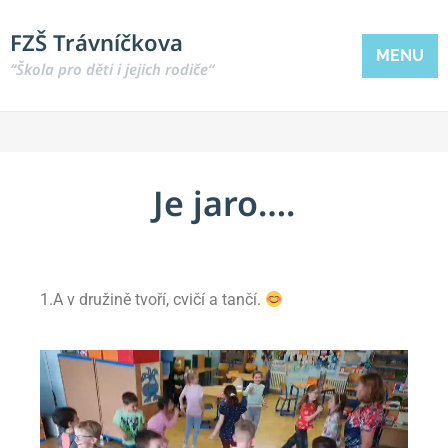
FZŠ Trávníčkova
MENU
“Škola pro děti i jejich rodiče“
Je jaro….
1.A v družině tvoří, cvičí a tančí.