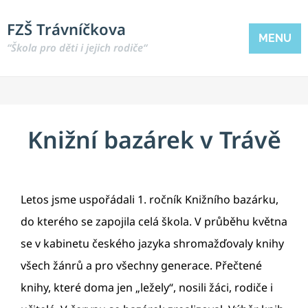
FZŠ Trávníčkova
MENU
“Škola pro děti i jejich rodiče“
Knižní bazárek v Trávě
Letos jsme uspořádali 1. ročník Knižního bazárku,
do kterého se zapojila celá škola. V průběhu května
se v kabinetu českého jazyka shromažďovaly knihy
všech žánrů a pro všechny generace. Přečtené
knihy, které doma jen „ležely“, nosili žáci, rodiče i