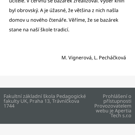
učitelé. V červnu se bazárek zrealizoval. Výběr knih
byl obrovský. A je úžasné, že většina z nich našla
domov u nového čtenáře. Věříme, že se bazárek
stane na naší škole tradicí.
M. Vignerová, L. Pecháčková
Fakultní základní škola Pedagogické
Prohlášení o
fakulty UK, Praha 13, Trávníčkova
přístupnosti
1744
Provozovatelem
webu je
Apertia
Tech s.r.o