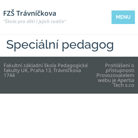
FZŠ Trávníčkova
MENU
“Škola pro děti i jejich rodiče“
Speciální pedagog
Fakultní základní škola Pedagogické
Prohlášení o
fakulty UK, Praha 13, Trávníčkova
přístupnosti
1744
Provozovatelem
webu je
Apertia
Tech s.r.o