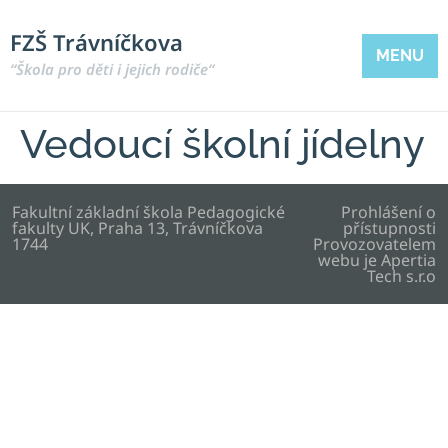
FZŠ Trávníčkova
MENU
“Škola pro děti i jejich rodiče“
Vedoucí školní jídelny
Fakultní základní škola Pedagogické
Prohlášení o
fakulty UK, Praha 13, Trávníčkova
přístupnosti
1744
Provozovatelem
webu je
Apertia
Tech s.r.o