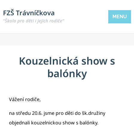
FZŠ Trávníčkova
MENU
“Škola pro děti i jejich rodiče“
Kouzelnická show s
balónky
Vážení rodiče,
na středu 20.6. jsme pro děti do šk.družiny
objednali kouzelnickou show s balónky.