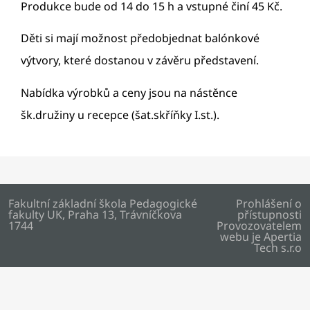
Produkce bude od 14 do 15 h a vstupné činí 45 Kč.
Děti si mají možnost předobjednat balónkové
výtvory, které dostanou v závěru představení.
Nabídka výrobků a ceny jsou na nástěnce
šk.družiny u recepce (šat.skříňky I.st.).
Fakultní základní škola Pedagogické
Prohlášení o
fakulty UK, Praha 13, Trávníčkova
přístupnosti
1744
Provozovatelem
webu je
Apertia
Tech s.r.o