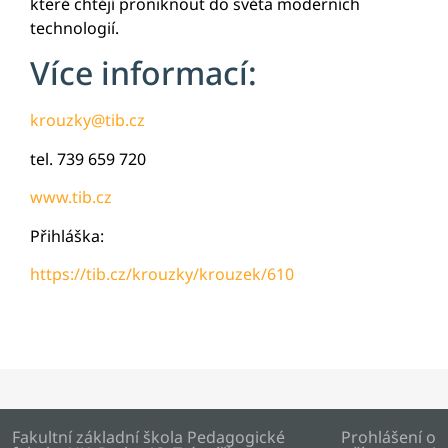
které chtějí proniknout do světa moderních
technologií.
Více informací:
krouzky@tib.cz
tel. 739 659 720
www.tib.cz
Přihláška:
https://tib.cz/krouzky/krouzek/610
Fakultní základní škola Pedagogické
Prohlášení o