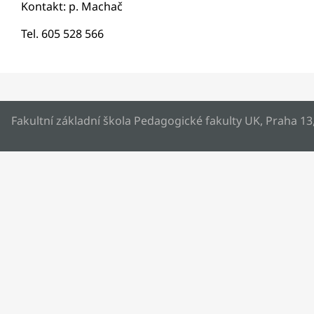
Kontakt: p. Machač
Tel. 605 528 566
Fakultní základní škola Pedagogické fakulty UK, Praha 13