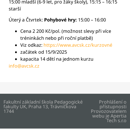
15:00 mladší (6-9 let, pro žáky školy), 15:15 – 16:15
starší
Úterý a Čtvrtek:
Pohybové hry:
15:00 – 16:00
Cena 2 200 Kč/pol. (možnost slevy při více
tréninkách nebo při roční platbě)
Viz odkaz:
https://www.avcsk.cz/kurzovné
začátek od 15/9/2025
kapacita 14 dětí na jednom kurzu
info@avcsk.cz
Fakultní základní škola Pedagogické
Prohlášení o
fakulty UK, Praha 13, Trávníčkova
přístupnosti
1744
Provozovatelem
webu je
Apertia
Tech s.r.o