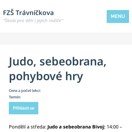
FZŠ Trávníčkova
MENU
“Škola pro děti i jejich rodiče“
Judo, sebeobrana,
pohybové hry
Cena a počet lekcí:
Termín:
Přihlásit se
Pondělí a středa:
Judo a sebeobrana Bivoj:
14:00 –