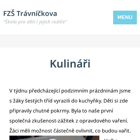
FZŠ Trávníčkova
MENU
“Škola pro děti i jejich rodiče“
Kulináři
V týdnu předcházející podzimním prázdninám jsme
s žáky šestých tříd vyrazili do kuchyňky. Děti si zde
připravily chutné pokrmy. Byla to naše první
společná zkušenost-zážitek z opravdového vaření.
Žáci měli možnost částečně ovlivnit,
co budou vařit.