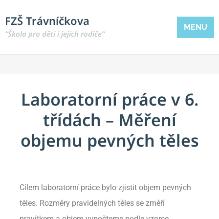
FZŠ Trávníčkova
MENU
“Škola pro děti i jejich rodiče“
Laboratorní práce v 6.
třídách – Měření
objemu pevných těles
Cílem laboratorní práce bylo zjistit objem pevných
těles. Rozměry pravidelných těles se změří
pravítkem a objem vypočteme podle vzorce.