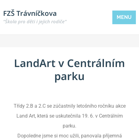
FZŠ Trávníčkova
MENU
“Škola pro děti i jejich rodiče“
LandArt v Centrálním
parku
Třídy 2.B a 2.C se zúčastnily letošního ročníku akce
Land Art, která se uskutečnila 19. 6. v Centrálním
parku.
Dopoledne jsme si moc užili, panovala příjemná