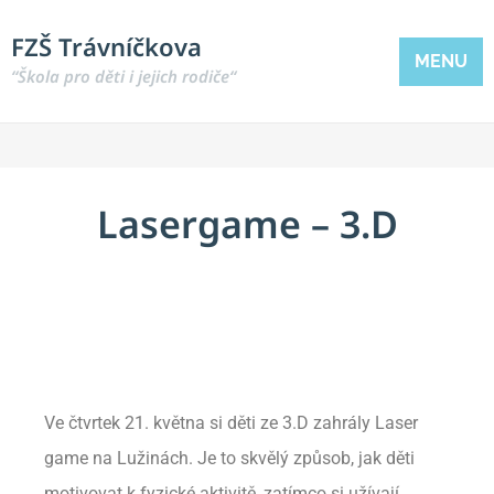
FZŠ Trávníčkova
MENU
“Škola pro děti i jejich rodiče“
Lasergame – 3.D
Ve čtvrtek 21. května si děti ze 3.D zahrály Laser
game na Lužinách. Je to skvělý způsob, jak děti
motivovat k fyzické aktivitě, zatímco si užívají