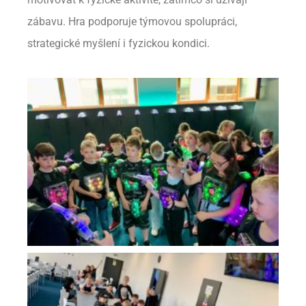
zábavu. Hra podporuje týmovou spolupráci,
strategické myšlení i fyzickou kondici.