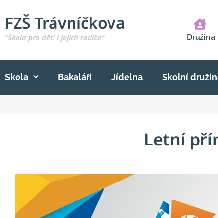
FZŠ Trávníčkova
“Škola pro děti i jejich rodiče“
Družina
Škola
Bakaláři
Jídelna
Školní družin
Letní př