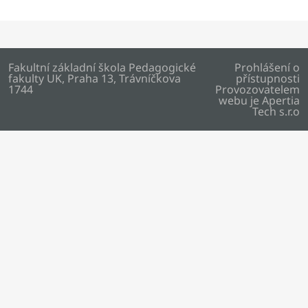
Fakultní základní škola Pedagogické
Prohlášení o
fakulty UK, Praha 13, Trávníčkova
přístupnosti
1744
Provozovatelem
webu je
Apertia
Tech s.r.o