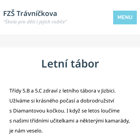
FZŠ Trávníčkova
MENU
“Škola pro děti i jejich rodiče“
Letní tábor
Třídy 5.B a 5.C zdraví z letního tábora v Jizbici.
Užíváme si krásného počasí a dobrodružství
s Diamantovou kočkou. I když se letos loučíme
s našimi třídními učitelkami a některými kamarády,
je nám veselo.