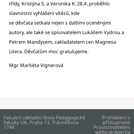
třídy, Kristýna S. a Veronika K. 28.4. proběhlo
slavnostní vyhlášení vítězů, kde
se děvčata setkala nejen s dalšími oceněnými
autory, ale také se spisovatelem Lukášem Vydrou a
Petrem Mandysem, zakladatelem cen Magnesa
Litera. Děvčatům moc gratulujeme.
Mgr. Markéta Vignerová
Fakultní základní škola Pedagogické
Prohlášení o
fakulty UK, Praha 13, Trávníčkova
přístupnosti
1744
Provozovatelem
webu je
Apertia