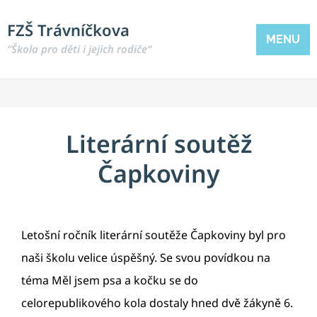
FZŠ Trávníčkova
MENU
“Škola pro děti i jejich rodiče“
Literární soutěž
Čapkoviny
Letošní ročník literární soutěže Čapkoviny byl pro
naši školu velice úspěšný. Se svou povídkou na
téma Měl jsem psa a kočku se do
celorepublikového kola dostaly hned dvě žákyně 6.