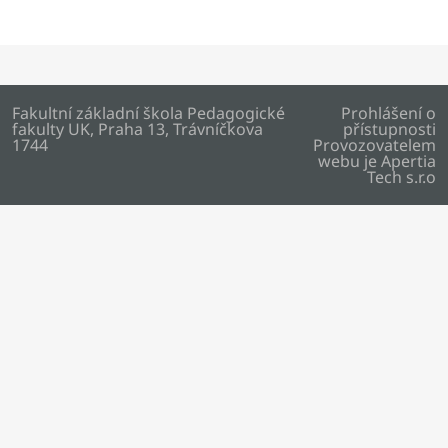
Fakultní základní škola Pedagogické
Prohlášení o
fakulty UK, Praha 13, Trávníčkova
přístupnosti
1744
Provozovatelem
webu je
Apertia
Tech s.r.o