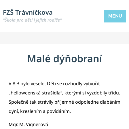
FZŠ Trávníčkova
MENU
“Škola pro děti i jejich rodiče“
Malé dýňobraní
V 8.B bylo veselo. Děti se rozhodly vytvořit
„helloweenská strašidla“, kterými si vyzdobily třídu.
Společně tak strávily příjemné odpoledne dlabáním
dýní, kreslením a povídáním.
Mgr. M. Vignerová