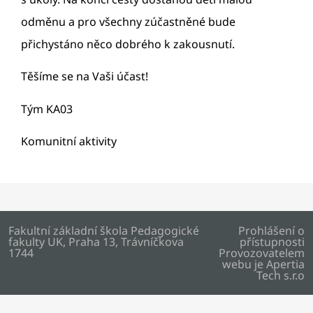
odměnu a pro všechny zúčastněné bude
přichystáno něco dobrého k zakousnutí.
Těšíme se na Vaši účast!
Tým KA03
Komunitní aktivity
Fakultní základní škola Pedagogické
Prohlášení o
fakulty UK, Praha 13, Trávníčkova
přístupnosti
1744
Provozovatelem
webu je
Apertia
Tech s.r.o