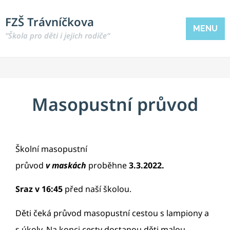
FZŠ Trávníčkova
MENU
“Škola pro děti i jejich rodiče“
Masopustní průvod
Školní masopustní
průvod
v
maskách
proběhne
3.3.2022.
Sraz v 16:45
před naší školou.
Děti čeká průvod masopustní cestou s lampiony a
s úkoly. Na konci cesty dostanou děti malou