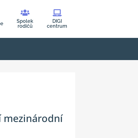
Spolek
DIGI
be
rodičů
centrum
ní mezinárodní