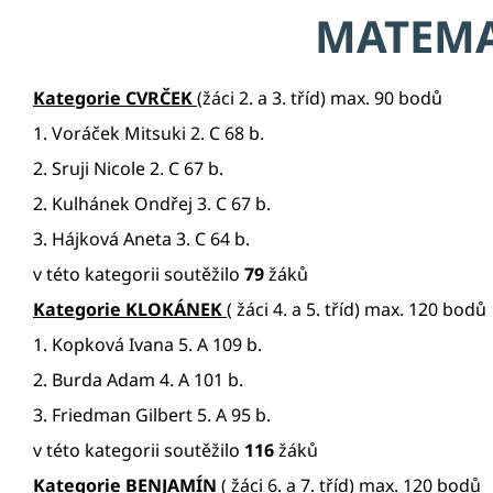
MATEMA
Kategorie CVRČEK
(žáci 2. a 3. tříd) max. 90 bodů
1. Voráček Mitsuki 2. C 68 b.
2. Sruji Nicole 2. C 67 b.
2. Kulhánek Ondřej 3. C 67 b.
3. Hájková Aneta 3. C 64 b.
v této kategorii soutěžilo
79
žáků
Kategorie KLOKÁNEK
( žáci 4. a 5. tříd) max. 120 bodů
1. Kopková Ivana 5. A 109 b.
2. Burda Adam 4. A 101 b.
3. Friedman Gilbert 5. A 95 b.
v této kategorii soutěžilo
116
žáků
Kategorie BENJAMÍN
( žáci 6. a 7. tříd) max. 120 bodů