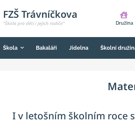
FZŠ Trávníčkova
“Škola pro děti i jejich rodiče“
Družina
Škola
Bakaláři
Jídelna
Školní družin
Mate
I v letošním školním roce 