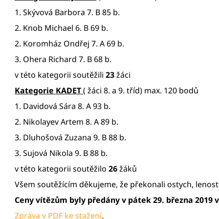
1. Skývová Barbora 7. B 85 b.
2. Knob Michael 6. B 69 b.
2. Koromház Ondřej 7. A 69 b.
3. Ohera Richard 7. B 68 b.
v této kategorii soutěžili
23
žáci
Kategorie KADET
( žáci 8. a 9. tříd) max. 120 bodů
1. Davidová Sára 8. A 93 b.
2. Nikolayev Artem 8. A 89 b.
3. Dluhošová Zuzana 9. B 88 b.
3. Sujová Nikola 9. B 88 b.
v této kategorii soutěžilo
26
žáků
Všem soutěžícím děkujeme, že překonali ostych, lenost
Ceny vítězům byly předány v pátek 29. března 2019 v 
Zpráva v PDF ke stažení
.