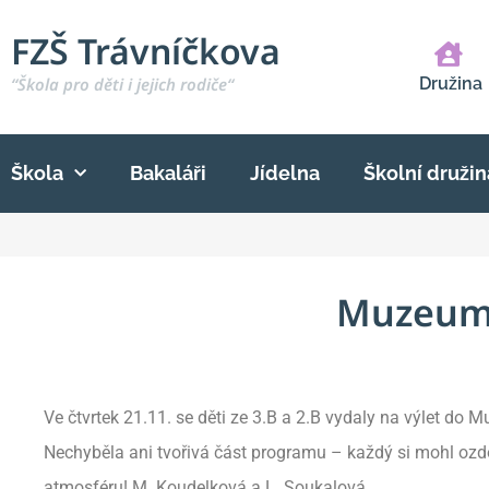
FZŠ Trávníčkova
“Škola pro děti i jejich rodiče“
Družina
Škola
Bakaláři
Jídelna
Školní družin
Muzeum 
Ve čtvrtek 21.11. se děti ze 3.B a 2.B vydaly na výlet do
Nechyběla ani tvořivá část programu – každý si mohl ozdo
atmosféru! M. Koudelková a L. Soukalová