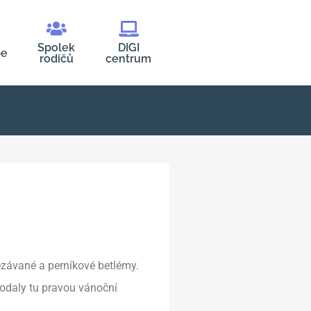
Spolek
DIGI
be
rodičů
centrum
řezávané a perníkové betlémy.
dodaly tu pravou vánoční