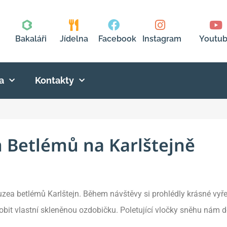
Bakaláři
Jídelna
Facebook
Instagram
Youtu
a
Kontakty
Betlémů na Karlštejně
 Muzea betlémů Karlštejn. Během návštěvy si prohlédly krásné vy
bit vlastní skleněnou ozdobičku. Poletující vločky sněhu nám 