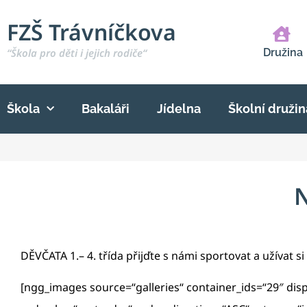
FZŠ Trávníčkova
“Škola pro děti i jejich rodiče“
Družina
Škola
Bakaláři
Jídelna
Školní družin
N
DĚVČATA 1.– 4. třída přijďte s námi sportovat a užívat 
[ngg_images source=“galleries“ container_ids=“29″ di