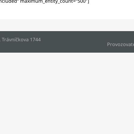
“included“ maximum_entity_count=“500″]
, Trávníčkova 1744
Provozovat