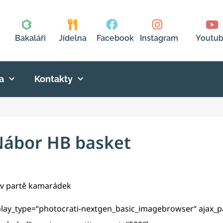
Bakaláři
Jídelna
Facebook
Instagram
Youtu
a
Kontakty
ábor HB basket
si v partě kamarádek
splay_type=“photocrati-nextgen_basic_imagebrowser“ ajax_p