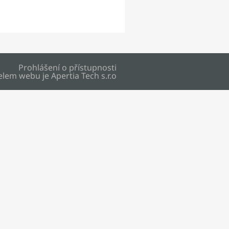
Prohlášení o přístupnosti
elem webu je
Apertia Tech s.r.o