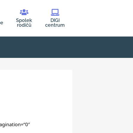
Spolek
DIGI
be
rodičů
centrum
agination=“0″