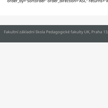
order_by=“sortorder“ order_direction=“ASC“ returns=
Fakultní základní škola Pedagogické fakulty UK, Praha 13