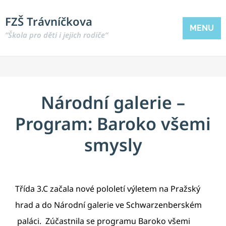
FZŠ Trávníčkova
MENU
“Škola pro děti i jejich rodiče“
Národní galerie –
Program: Baroko všemi
smysly
Třída 3.C začala nové pololetí výletem na Pražský
hrad a do Národní galerie ve Schwarzenberském
paláci. Zúčastnila se programu Baroko všemi