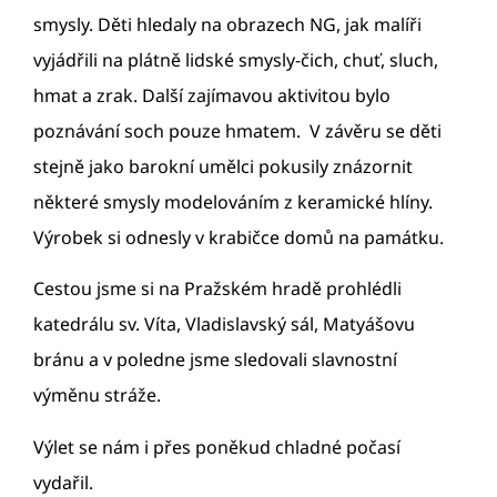
smysly. Děti hledaly na obrazech NG, jak malíři
vyjádřili na plátně lidské smysly-čich, chuť, sluch,
hmat a zrak. Další zajímavou aktivitou bylo
poznávání soch pouze hmatem. V závěru se děti
stejně jako barokní umělci pokusily znázornit
některé smysly modelováním z keramické hlíny.
Výrobek si odnesly v krabičce domů na památku.
Cestou jsme si na Pražském hradě prohlédli
katedrálu sv. Víta, Vladislavský sál, Matyášovu
bránu a v poledne jsme sledovali slavnostní
výměnu stráže.
Výlet se nám i přes poněkud chladné počasí
vydařil.