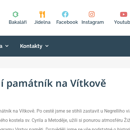
Bakaláři
Jídelna
Facebook
Instagram
Youtu
a
Kontakty
í památník na Vítkově
mátník na Vítkově. Po cestě jsme se stihli zastavit u Negrelliho v
ého kostela sv. Cyrila a Metoděje, užili si ponurou atmosféru Ž
ramu Vrstvy paměti. Dozvěděli jsme se vše podstatné o histori