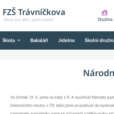
FZŠ Trávníčkova
“Škola pro děti i jejich rodiče“
Družina
Škola
Bakaláři
Jídelna
Školní družin
Národn
Ve čtvrtek 18. 6. jsme se žáky z 8. A navštívili Národní pa
železničního mostu v ČR, dále jsme se podívali do karlínsk
samotném památníku jsme se zúčastnili vzdělávacího prog