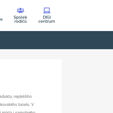
Spolek
DIGI
be
rodičů
centrum
iaduktu, nejdelšího
ižkovského tunelu. V
i místa i samotného