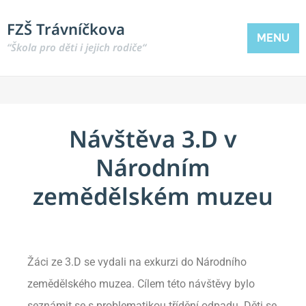
FZŠ Trávníčkova
MENU
“Škola pro děti i jejich rodiče“
Návštěva 3.D v
Národním
zemědělském muzeu
Žáci ze 3.D se vydali na exkurzi do Národního
zemědělského muzea. Cílem této návštěvy bylo
seznámit se s problematikou třídění odpadu. Děti se